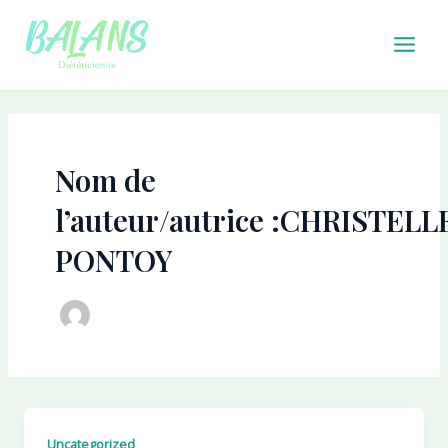
Aller
Main
au
Men
contenu
Nom de
l’auteur/autrice :CHRISTELL
PONTOY
Uncategorized