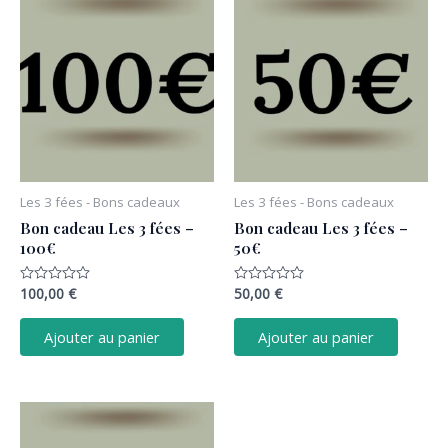
Les 3 fées - Bons cadeaux
Les 3 fées - Bons cadeaux
Bon cadeau Les 3 fées –
Bon cadeau Les 3 fées –
100€
50€
100,00
€
50,00
€
Note
Note
0
0
sur
sur
5
5
Ajouter au panier
Ajouter au panier