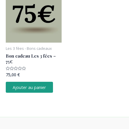
Les 3 fées - Bons cadeaux
Bon cadeau Les 3 fées –
75€
75,00
€
Note
0
sur
5
Ajouter au panier