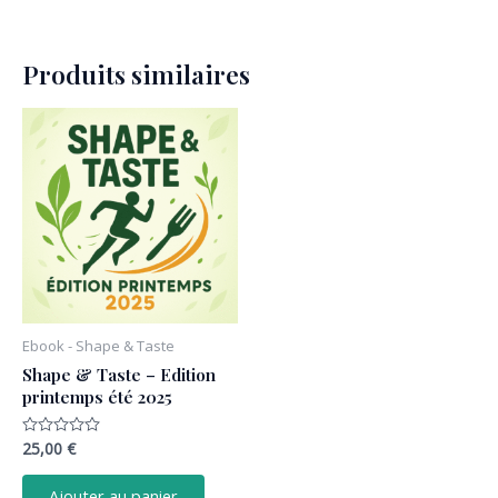
Produits similaires
Ebook - Shape & Taste
Shape & Taste – Edition
printemps été 2025
25,00
€
Note
0
sur
5
Ajouter au panier